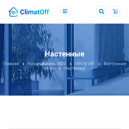
Настенные
Главная
Кондиционеры MDV
VRV & VRF
Внутренние
блоки
Настенные