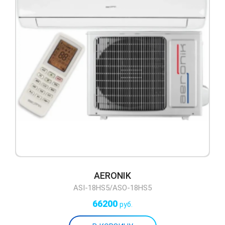
AERONIK
ASI-18HS5/ASO-18HS5
66200
руб.