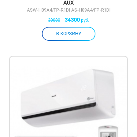
AUX
ASW-H09A4/FP-R1DI AS-H09A4/FP-R1DI
34300
30000
руб.