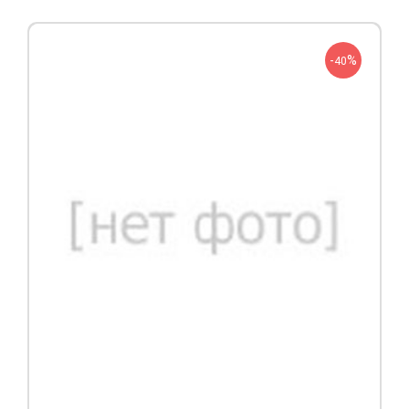
-
%
40