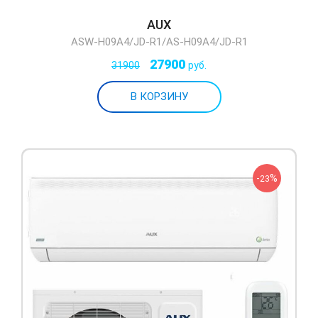
AUX
ASW-H09A4/JD-R1/AS-H09A4/JD-R1
27900
31900
руб.
-
%
23