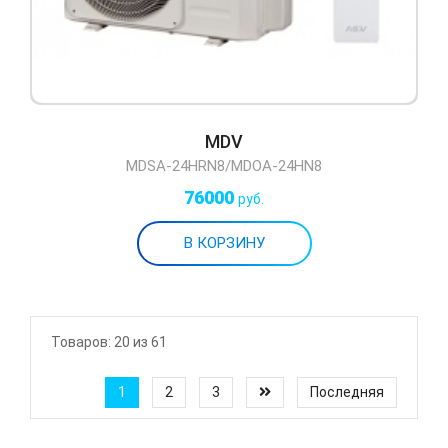
MDV
MDSA-24HRN8/MDOA-24HN8
76000
руб.
Товаров:
20
из 61
1
2
3
Последняя