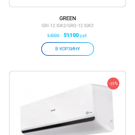
GREEN
GRI-12 IGK2/GRO-12 IGK3
51100
54000
руб.
-
%
25