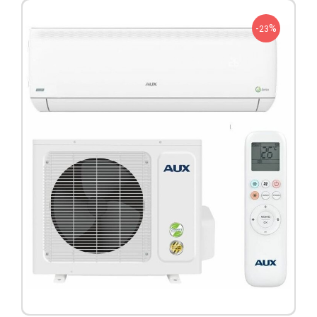
-
%
23