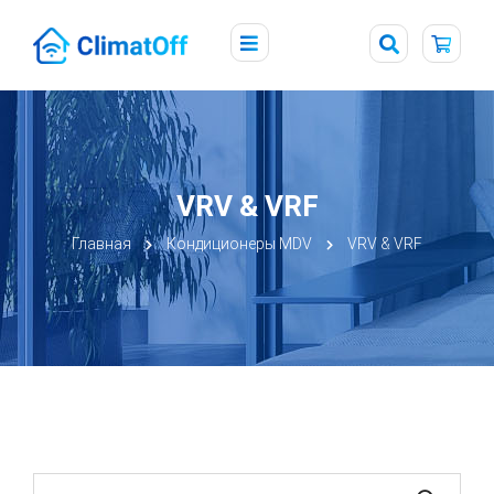
VRV & VRF
Главная
Кондиционеры MDV
VRV & VRF