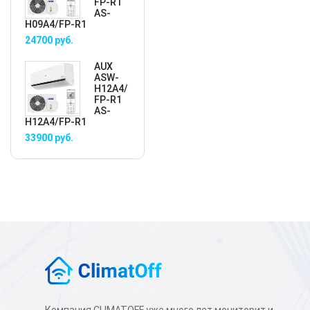
FP-R1
AS-
H09A4/FP-R1
24700
руб.
AUX
ASW-
H12A4/
FP-R1
AS-
H12A4/FP-R1
33900
руб.