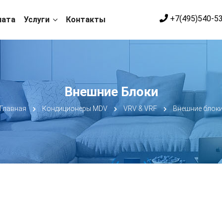
+7(495)540-5
лата
Услуги
Контакты
Внешние Блоки
Главная
Кондиционеры MDV
VRV & VRF
Внешние блок