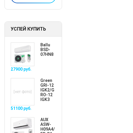
УСПЕЙ КУПИТЬ
Ballu
BSD-
07HN8
27900
руб.
Green
GRI-12
IGK2/G
RO-12
IGK3
51100
руб.
AUX
ASW-
H09A4/