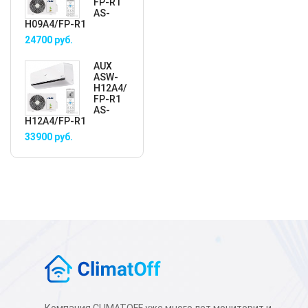
FP-R1
AS-
H09A4/FP-R1
24700
руб.
AUX
ASW-
H12A4/
FP-R1
AS-
H12A4/FP-R1
33900
руб.