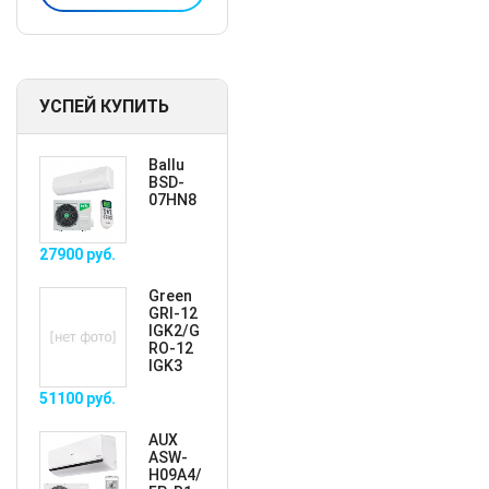
УСПЕЙ КУПИТЬ
Ballu
BSD-
07HN8
27900
руб.
Green
GRI-12
IGK2/G
RO-12
IGK3
51100
руб.
AUX
ASW-
H09A4/