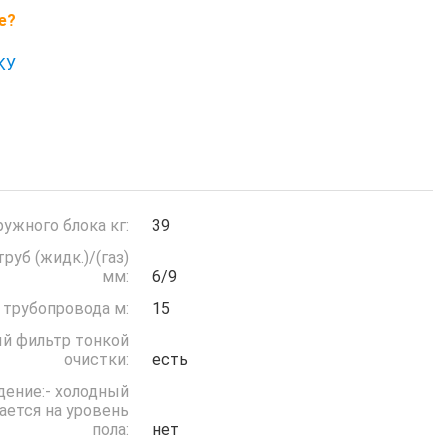
е?
КУ
ружного блока кг:
39
руб (жидк.)/(газ)
мм:
6/9
 трубопровода м:
15
й фильтр тонкой
очистки:
есть
дение:- холодный
ается на уровень
пола:
нет