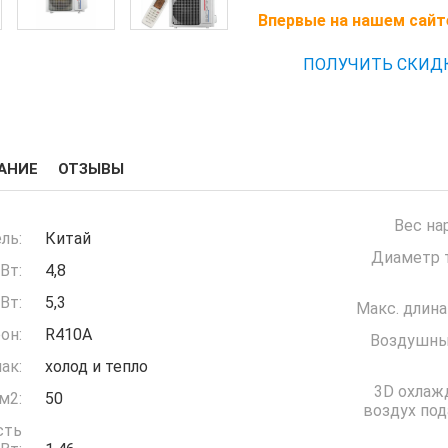
Впервые на нашем сайт
ПОЛУЧИТЬ СКИД
АНИЕ
ОТЗЫВЫ
Вес на
ль:
Китай
Диаметр т
Вт:
4,8
Вт:
5,3
Макс. длина
он:
R410A
Воздушны
ак:
холод и тепло
3D охлаж
м2:
50
воздух под
сть