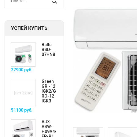
УСПЕЙ КУПИТЬ
Ballu
BSD-
07HN8
27900
руб.
Green
GRI-12
IGK2/G
RO-12
IGK3
51100
руб.
AUX
ASW-
H09A4/
FP-R1