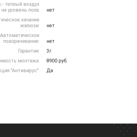
:- теплый воздух
 на уровень пола:
нет
ическое качание
жалюзи:
нет
Автоматическое
поворачивание:
нет
Гарантия:
3г.
имость монтажа:
8900 руб.
ция "Антивирус":
Да