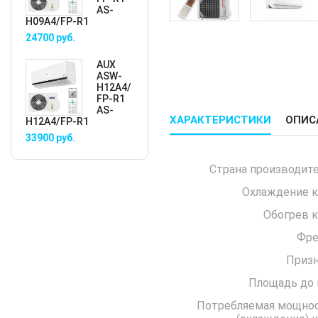
AS-
H09A4/FP-R1
24700
руб.
AUX
ASW-
H12A4/
FP-R1
AS-
ХАРАКТЕРИСТИКИ
ОПИС
H12A4/FP-R1
33900
руб.
Страна производите
Охлаждение к
Обогрев к
Фре
Призн
Площадь до 
Потребляемая мощно