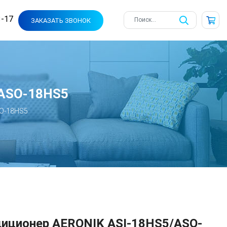
3-17
ЗАКАЗАТЬ ЗВОНОК
/ASO-18HS5
SO-18HS5
иционер AERONIK ASI-18HS5/ASO-