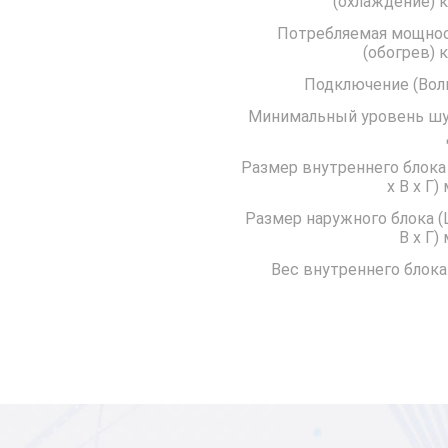
(охла
Потребляемая мощно
(обо
Подключение 
Минимальный уровень ш
Размер внутреннего блока
x В x Г)
Размер наружного блока (
В x Г)
Вес внутреннего блока 