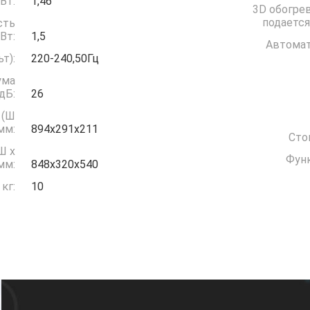
ждение) кВт:
1,46
3D обогрев
подается
сть
грев) кВт:
1,5
Автомат
(Вольт):
220-240,50Гц
ума
дБ:
26
 (Ш
 мм:
894х291х211
Сто
Ш x
Функ
 мм:
848х320х540
кг:
10