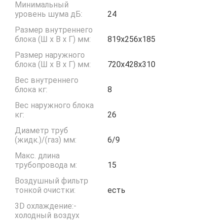
Минимальный
уровень шума дБ:
24
Размер внутреннего
блока (Ш x В x Г) мм:
819х256х185
Размер наружного
блока (Ш x В x Г) мм:
720х428х310
Вес внутреннего
блока кг:
8
Вес наружного блока
кг:
26
Диаметр труб
(жидк.)/(газ) мм:
6/9
Макс. длина
трубопровода м:
15
Воздушный фильтр
тонкой очистки:
есть
3D охлаждение:-
холодный воздух