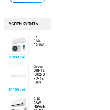
УСПЕЙ КУПИТЬ
Ballu
BSD-
07HN8
27900
руб.
Green
GRI-12
IGK2/G
RO-12
IGK3
51100
руб.
AUX
ASW-
H09A4/