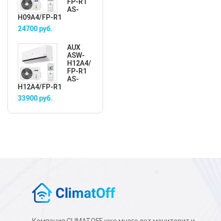
FP-R1
AS-
H09A4/FP-R1
24700
руб.
AUX
ASW-
H12A4/
FP-R1
AS-
H12A4/FP-R1
33900
руб.