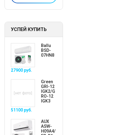
УСПЕЙ КУПИТЬ
Ballu
BSD-
07HN8
27900
руб.
Green
GRI-12
IGK2/G
RO-12
IGK3
51100
руб.
AUX
ASW-
H09A4/