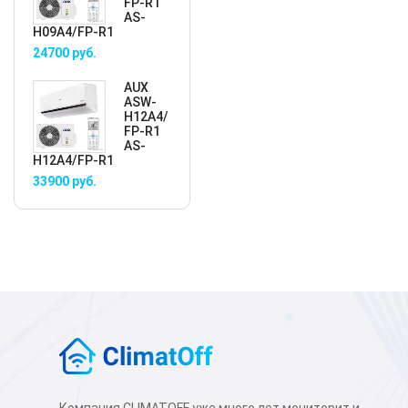
FP-R1
AS-
H09A4/FP-R1
24700
руб.
AUX
ASW-
H12A4/
FP-R1
AS-
H12A4/FP-R1
33900
руб.