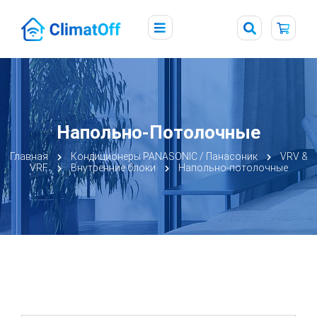
Напольно-Потолочные
Главная
Кондиционеры PANASONIC / Панасоник
VRV &
VRF
Внутренние блоки
Напольно-потолочные