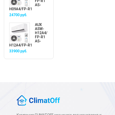
FP-R1
AS-
H09A4/FP-R1
24700
руб.
AUX
ASW-
H12A4/
FP-R1
AS-
H12A4/FP-R1
33900
руб.