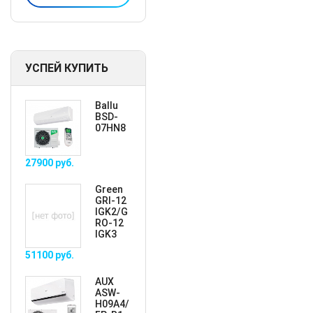
УСПЕЙ КУПИТЬ
Ballu
BSD-
07HN8
27900
руб.
Green
GRI-12
IGK2/G
RO-12
IGK3
51100
руб.
AUX
ASW-
H09A4/