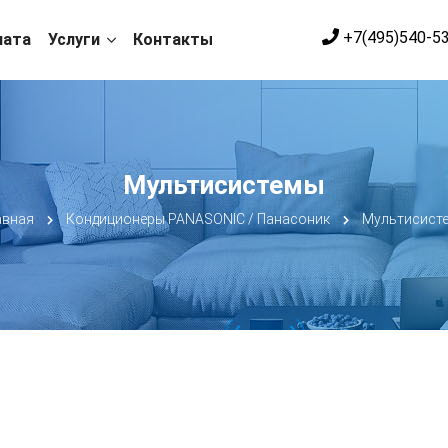
+7(495)540-5
лата
Услуги
Контакты
Мультисистемы
авная
Кондиционеры PANASONIC / Панасоник
Мультисист