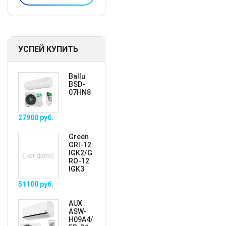
УСПЕЙ КУПИТЬ
Ballu
BSD-
07HN8
27900
руб.
Green
GRI-12
IGK2/G
RO-12
IGK3
51100
руб.
AUX
ASW-
H09A4/