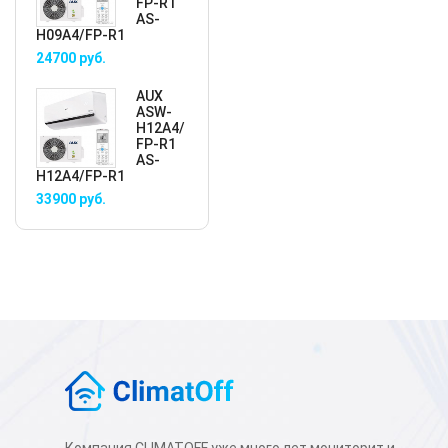
FP-R1
AS-
H09A4/FP-R1
24700
руб.
AUX
ASW-
H12A4/
FP-R1
AS-
H12A4/FP-R1
33900
руб.