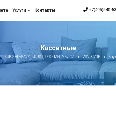
+7(495)540-5
лата
Услуги
Контакты
Кассетные
ITSUBISHI HEAVY INDUSTRIES / МИЦУБИСИ
VRV & VRF
Вну