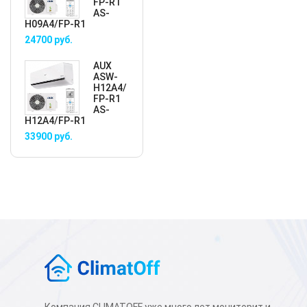
FP-R1
AS-
H09A4/FP-R1
24700
руб.
AUX
ASW-
H12A4/
FP-R1
AS-
H12A4/FP-R1
33900
руб.