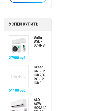
УСПЕЙ КУПИТЬ
Ballu
BSD-
07HN8
27900
руб.
Green
GRI-12
IGK2/G
RO-12
IGK3
51100
руб.
AUX
ASW-
H09A4/