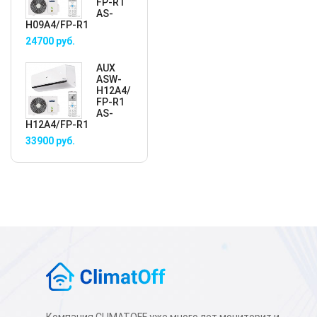
FP-R1
AS-
H09A4/FP-R1
24700
руб.
AUX
ASW-
H12A4/
FP-R1
AS-
H12A4/FP-R1
33900
руб.