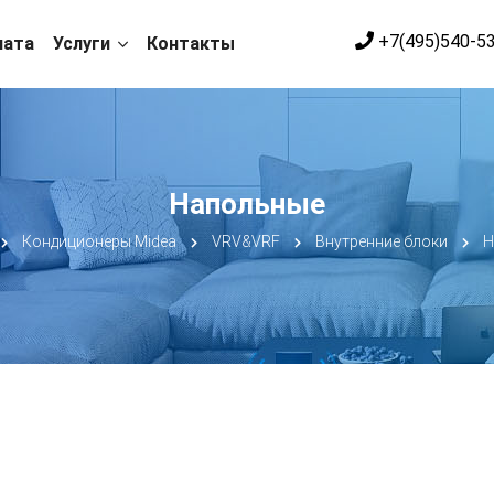
+7(495)540-5
лата
Услуги
Контакты
Напольные
Кондиционеры Midea
VRV&VRF
Внутренние блоки
Н