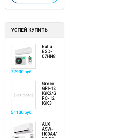
УСПЕЙ КУПИТЬ
Ballu
BSD-
07HN8
27900
руб.
Green
GRI-12
IGK2/G
RO-12
IGK3
51100
руб.
AUX
ASW-
H09A4/