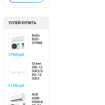
УСПЕЙ КУПИТЬ
Ballu
BSD-
07HN8
27900
руб.
Green
GRI-12
IGK2/G
RO-12
IGK3
51100
руб.
AUX
ASW-
H09A4/