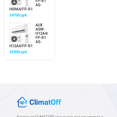
FP-R1
AS-
H09A4/FP-R1
24700
руб.
AUX
ASW-
H12A4/
FP-R1
AS-
H12A4/FP-R1
33900
руб.