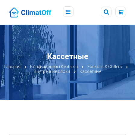
Кассетные
Главная
Кондиционеры Kentatsu
Fankoils & Chillers
Внутренние блоки
Кассетные