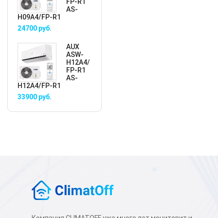
FP-R1
AS-
H09A4/FP-R1
24700
руб.
AUX
ASW-
H12A4/
FP-R1
AS-
H12A4/FP-R1
33900
руб.