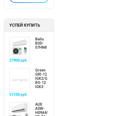
УСПЕЙ КУПИТЬ
Ballu
BSD-
07HN8
27900
руб.
Green
GRI-12
IGK2/G
RO-12
IGK3
51100
руб.
AUX
ASW-
H09A4/