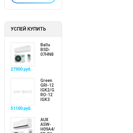
УСПЕЙ КУПИТЬ
Ballu
BSD-
07HN8
27900
руб.
Green
GRI-12
IGK2/G
RO-12
IGK3
51100
руб.
AUX
ASW-
H09A4/