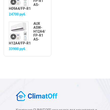
FP-R1
AS-
H09A4/FP-R1
24700
руб.
AUX
ASW-
H12A4/
FP-R1
AS-
H12A4/FP-R1
33900
руб.