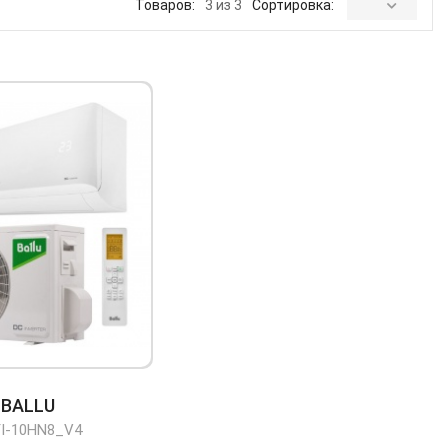
Товаров:
3 из 3
Сортировка:
BALLU
I-10HN8_V4