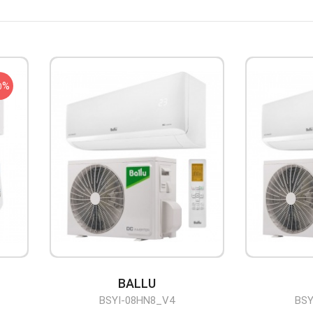
%
0
BALLU
BSYI-08HN8_V4
BSY