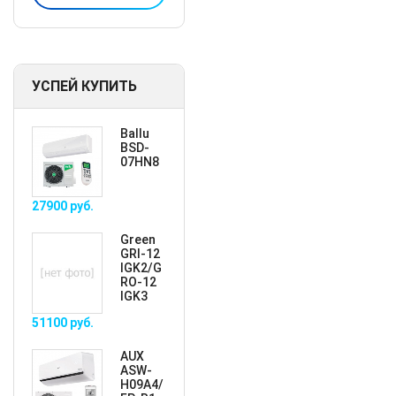
УСПЕЙ КУПИТЬ
Ballu
BSD-
07HN8
27900
руб.
Green
GRI-12
IGK2/G
RO-12
IGK3
51100
руб.
AUX
ASW-
H09A4/