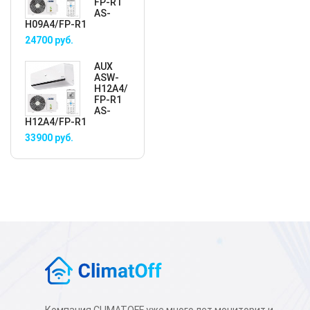
FP-R1
AS-
H09A4/FP-R1
24700
руб.
AUX
ASW-
H12A4/
FP-R1
AS-
H12A4/FP-R1
33900
руб.