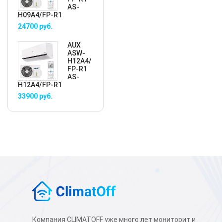
AS-
H09A4/FP-R1
24700
руб.
AUX
ASW-
H12A4/
FP-R1
AS-
H12A4/FP-R1
33900
руб.
Компания CLIMATOFF уже много лет мониторит и