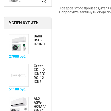
Товаров этого производителя 
Попробуйте заглянуть сюда по
УСПЕЙ КУПИТЬ
Ballu
BSD-
07HN8
27900
руб.
Green
GRI-12
IGK2/G
RO-12
IGK3
51100
руб.
AUX
ASW-
H09A4/
FP-R1