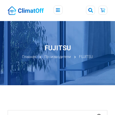
FUJITSU
Главная
Производители
FUJITSU