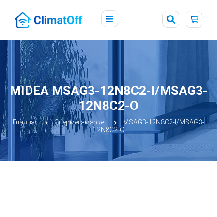
MIDEA MSAG3-12N8C2-I/MSAG3-
12N8C2-O
Главная
Сбермегамаркет
MSAG3-12N8C2-I/MSAG3-
12N8C2-O