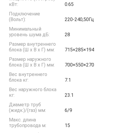
кВт:
0.65
Подключение
(Вольт):
220-240,50Гц
Минимальный
уровень шума дБ:
28
Размер внутреннего
блока (Ш x В x Г) мм:
715×285×194
Размер наружного
блока (Ш x В x Г) мм:
700×550×270
Вес внутреннего
блока кг:
7.1
Вес наружного блока
кг:
23.1
Диаметр труб
(жидк.)/(газ) мм:
6/9
Макс. длина
трубопровода м:
15