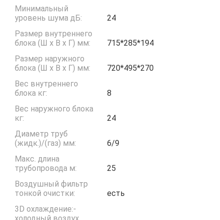
Минимальный
уровень шума дБ:
24
Размер внутреннего
блока (Ш x В x Г) мм:
715*285*194
Размер наружного
блока (Ш x В x Г) мм:
720*495*270
Вес внутреннего
блока кг:
8
Вес наружного блока
кг:
24
Диаметр труб
(жидк.)/(газ) мм:
6/9
Макс. длина
трубопровода м:
25
Воздушный фильтр
тонкой очистки:
есть
3D охлаждение:-
холодный воздух