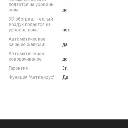
подается на уровень
пола:
да
3D обогрев:- теплый
воздух подается на
уровень пола:
нет
Автоматическое
качание жалюзи:
да
Автоматическое
поворачивание:
да
Гарантия:
3г.
Функция "Антивирус":
Да