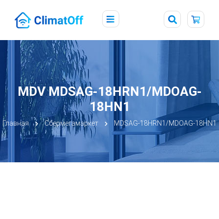
MDV MDSAG-18HRN1/MDOAG-
18HN1
Главная
Сбермегамаркет
MDSAG-18HRN1/MDOAG-18HN1