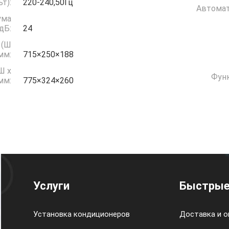
(Вольт):
220-240,50Гц
Автомат
ума
дБ:
24
 (Ш
 мм:
715×250×188
Ш x
Функ
 мм:
775×324×260
Услуги
Быстрые
Установка кондиционеров
Доставка и о