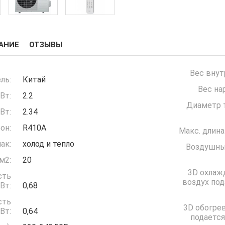
АНИЕ
ОТЗЫВЫ
Вес внут
ль:
Китай
Вес на
Вт:
2.2
Диаметр т
Вт:
2.34
он:
R410A
Макс. длина
ак:
холод и тепло
Воздушны
м2:
20
3D охлаж
сть
воздух под
ждение) кВт:
0,68
сть
3D обогрев
грев) кВт:
0,64
подается