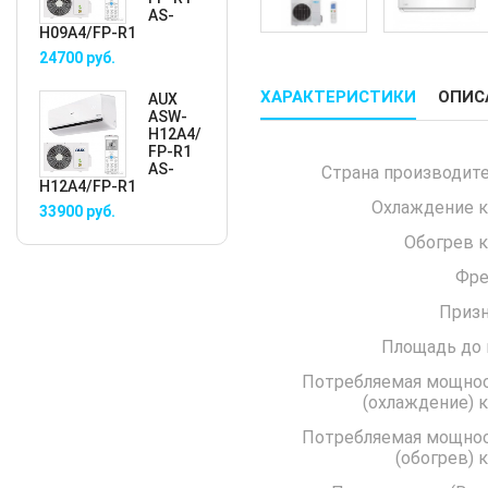
AS-
H09A4/FP-R1
24700
руб.
ХАРАКТЕРИСТИКИ
ОПИС
AUX
ASW-
H12A4/
FP-R1
AS-
Страна производите
H12A4/FP-R1
Охлаждение к
33900
руб.
Обогрев к
Фре
Призн
Площадь до 
Потребляемая мощно
(охла
Потребляемая мощно
(обо