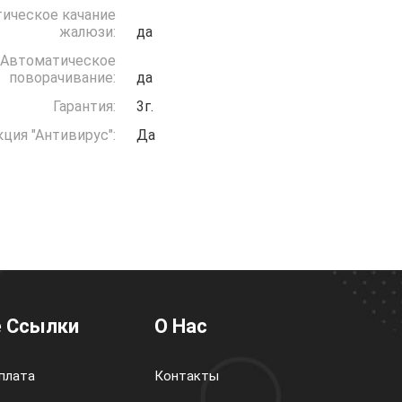
ическое качание
жалюзи:
да
Автоматическое
поворачивание:
да
Гарантия:
3г.
ция "Антивирус":
Да
 Ссылки
О Нас
плата
Контакты