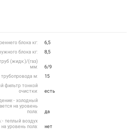
реннего блока кг:
6,5
ружного блока кг:
8,5
руб (жидк.)/(газ)
мм:
6/9
 трубопровода м:
15
й фильтр тонкой
очистки:
есть
дение:- холодный
ается на уровень
пола:
да
:- теплый воздух
 на уровень пола:
нет