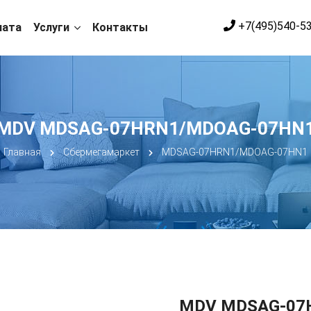
+7(495)540-5
лата
Услуги
Контакты
MDV MDSAG-07HRN1/MDOAG-07HN
Главная
Сбермегамаркет
MDSAG-07HRN1/MDOAG-07HN1
MDV MDSAG-07