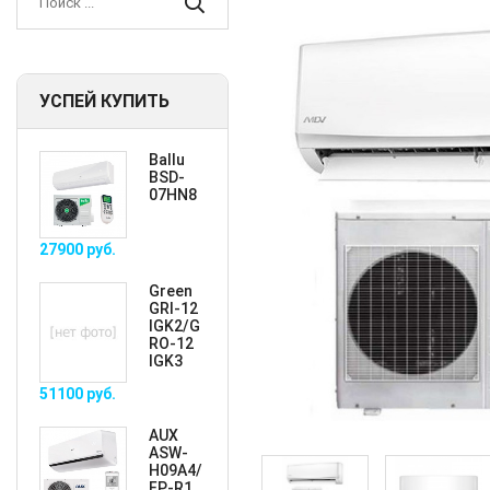
УСПЕЙ КУПИТЬ
Ballu
BSD-
07HN8
27900
руб.
Green
GRI-12
IGK2/G
RO-12
IGK3
51100
руб.
AUX
ASW-
H09A4/
FP-R1