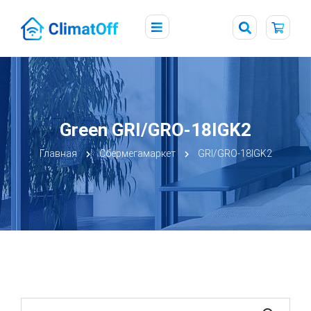
Green GRI/GRO-18IGK2
Главная
Сбермегамаркет
GRI/GRO-18IGK2