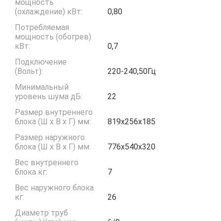
мощность
(охлаждение) кВт:
0,80
Потребляемая
мощность (обогрев)
кВт:
0,7
Подключение
(Вольт):
220-240,50Гц
Минимальный
уровень шума дБ:
22
Размер внутреннего
блока (Ш x В x Г) мм:
819х256х185
Размер наружного
блока (Ш x В x Г) мм:
776х540х320
Вес внутреннего
блока кг:
7
Вес наружного блока
кг:
26
Диаметр труб