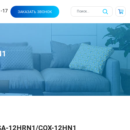
3-17
ЗАКАЗАТЬ ЗВОНОК
N1
SA-12HRN1/COX-12HN1