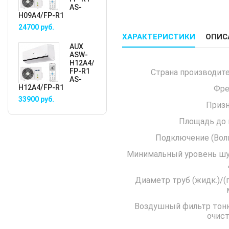
AS-
H09A4/FP-R1
24700
руб.
ХАРАКТЕРИСТИКИ
ОПИС
AUX
ASW-
H12A4/
FP-R1
Страна производите
AS-
H12A4/FP-R1
Фре
33900
руб.
Призн
Площадь до 
Подключение 
Минимальный уровень ш
Диаметр труб (жидк.)/(г
Воздушный фильтр тон
очист