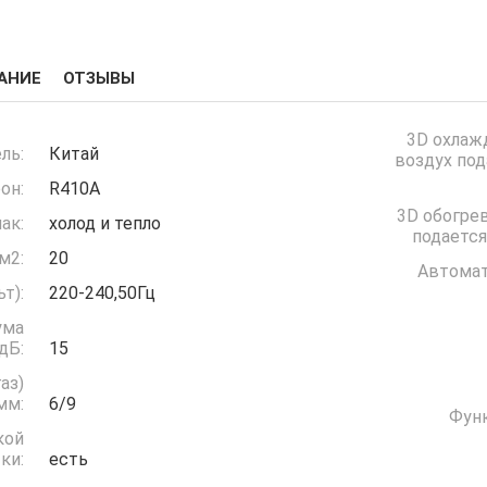
АНИЕ
ОТЗЫВЫ
3D охлаж
ль:
Китай
воздух под
он:
R410A
3D обогрев
ак:
холод и тепло
подается
м2:
20
Автомат
(Вольт):
220-240,50Гц
ума
дБ:
15
аз)
мм:
6/9
Функ
кой
ки:
есть