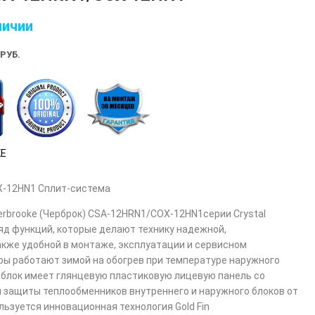
личии
РУБ.
E
X-12HN1 Сплит-система
rbrooke (Черброк) CSA-12HRN1/COX-12HN1серии Crystal
яд функций, которые делают технику надежной,
акже удобной в монтаже, эксплуатации и сервисном
ы работают зимой на обогрев при температуре наружного
й блок имеет глянцевую пластиковую лицевую панель со
 защиты теплообменников внутреннего и наружного блоков от
ьзуется инновационная технология Gold Fin