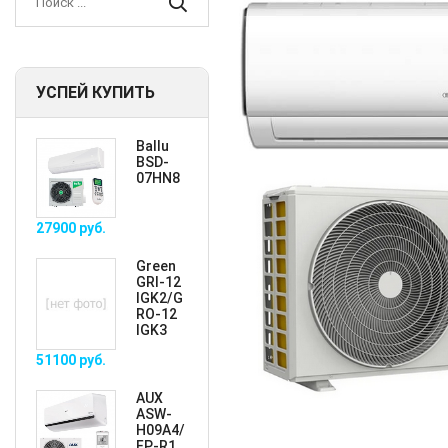
УСПЕЙ КУПИТЬ
Ballu
BSD-
07HN8
27900
руб.
Green
GRI-12
IGK2/G
RO-12
IGK3
51100
руб.
AUX
ASW-
H09A4/
FP-R1