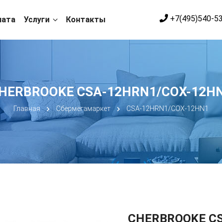
+7(495)540-5
лата
Услуги
Контакты
HERBROOKE CSA-12HRN1/COX-12H
Главная
Сбермегамаркет
CSA-12HRN1/COX-12HN1
CHERBROOKE C