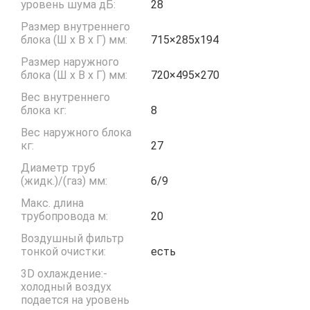
уровень шума дБ:
28
Размер внутреннего
блока (Ш x В x Г) мм:
715×285х194
Размер наружного
блока (Ш x В x Г) мм:
720×495×270
Вес внутреннего
блока кг:
8
Вес наружного блока
кг:
27
Диаметр труб
(жидк.)/(газ) мм:
6/9
Макс. длина
трубопровода м:
20
Воздушный фильтр
тонкой очистки:
есть
3D охлаждение:-
холодный воздух
подается на уровень