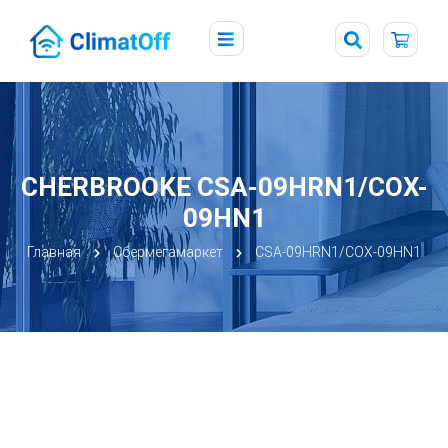
CHERBROOKE CSA-09HRN1/COX-
09HN1
Главная
Сбермегамаркет
CSA-09HRN1/COX-09HN1