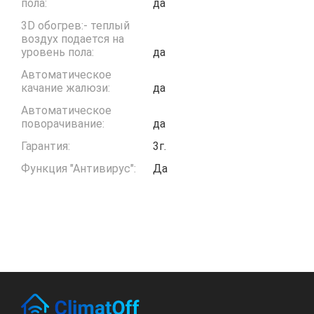
пола:
да
3D обогрев:- теплый
воздух подается на
уровень пола:
да
Автоматическое
качание жалюзи:
да
Автоматическое
поворачивание:
да
Гарантия:
3г.
Функция "Антивирус":
Да