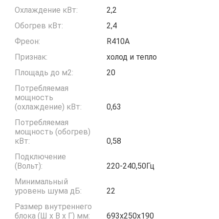
Охлаждение кВт:
2,2
Обогрев кВт:
2,4
Фреон:
R410A
Признак:
холод и тепло
Площадь до м2:
20
Потребляемая
мощность
(охлаждение) кВт:
0,63
Потребляемая
мощность (обогрев)
кВт:
0,58
Подключение
(Вольт):
220-240,50Гц
Минимальный
уровень шума дБ:
22
Размер внутреннего
блока (Ш x В x Г) мм:
693x250x190