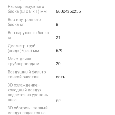
Размер наружного
блока (Ш x В x Г) мм:
660x435x255
Вес внутреннего
блока кг:
8
Вес наружного блока
кг:
21
Диаметр труб
(жидк.)/(газ) мм:
6/9
Макс. длина
трубопровода м:
20
Воздушный фильтр
тонкой очистки:
есть
3D охлаждение:-
холодный воздух
подается на уровень
пола:
да
3D обогрев:- теплый
воздух подается на