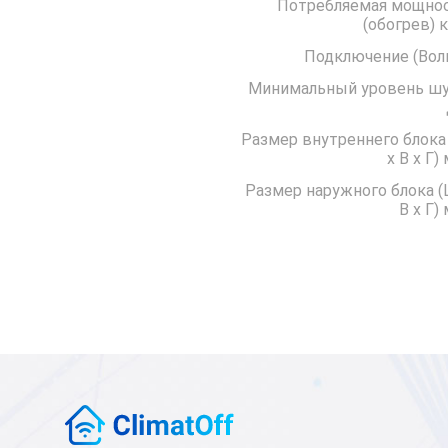
Потребляемая мощно
(обо
Подключение 
Минимальный уровень ш
Размер внутреннего блока
x В x Г)
Размер наружного блока (
В x Г)