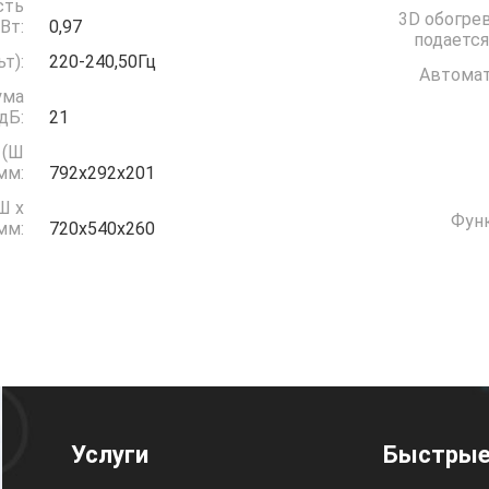
сть
3D обогрев
грев) кВт:
0,97
подается
(Вольт):
220-240,50Гц
Автомат
ума
дБ:
21
 (Ш
 мм:
792х292х201
Ш x
Функ
 мм:
720х540х260
Услуги
Быстрые