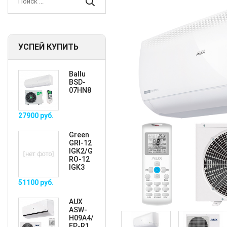
УСПЕЙ КУПИТЬ
Ballu
BSD-
07HN8
27900
руб.
Green
GRI-12
IGK2/G
RO-12
IGK3
51100
руб.
AUX
ASW-
H09A4/
FP-R1