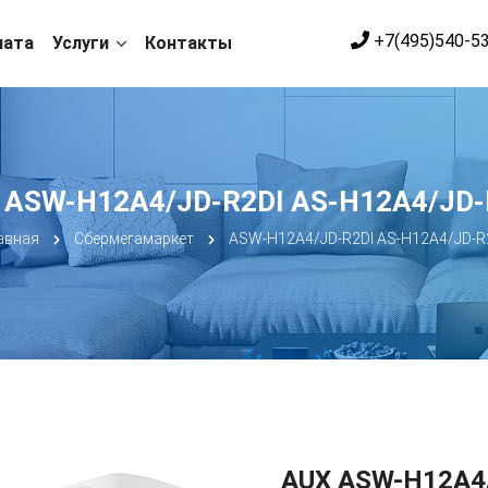
+7(495)540-5
лата
Услуги
Контакты
 ASW-H12A4/JD-R2DI AS-H12A4/JD-
авная
Сбермегамаркет
ASW-H12A4/JD-R2DI AS-H12A4/JD-R
AUX ASW-H12A4/