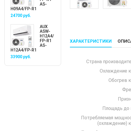
AS-
H09A4/FP-R1
24700
руб.
AUX
ASW-
H12A4/
FP-R1
ХАРАКТЕРИСТИКИ
ОПИС
AS-
H12A4/FP-R1
33900
руб.
Страна производите
Охлаждение к
Обогрев к
Фре
Призн
Площадь до 
Потребляемая мощно
(охла