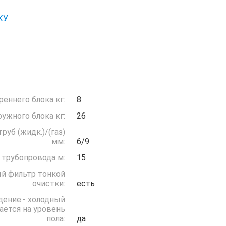
КУ
реннего блока кг:
8
ружного блока кг:
26
руб (жидк.)/(газ)
мм:
6/9
 трубопровода м:
15
й фильтр тонкой
очистки:
есть
дение:- холодный
ается на уровень
пола:
да