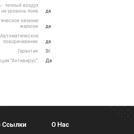
:- теплый воздух
 на уровень пола:
да
ическое качание
жалюзи:
да
Автоматическое
поворачивание:
да
Гарантия:
3г.
ция "Антивирус":
Да
 Ссылки
О Нас