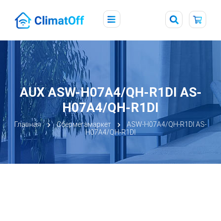
AUX ASW-H07A4/QH-R1DI AS-
H07A4/QH-R1DI
Главная
Сбермегамаркет
ASW-H07A4/QH-R1DI AS-
H07A4/QH-R1DI