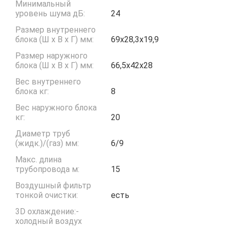
Минимальный
уровень шума дБ:
24
Размер внутреннего
блока (Ш x В x Г) мм:
69х28,3х19,9
Размер наружного
блока (Ш x В x Г) мм:
66,5х42х28
Вес внутреннего
блока кг:
8
Вес наружного блока
кг:
20
Диаметр труб
(жидк.)/(газ) мм:
6/9
Макс. длина
трубопровода м:
15
Воздушный фильтр
тонкой очистки:
есть
3D охлаждение:-
холодный воздух