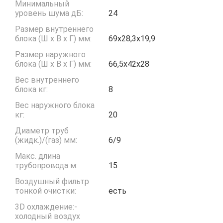
Минимальный
уровень шума дБ:
24
Размер внутреннего
блока (Ш x В x Г) мм:
69х28,3х19,9
Размер наружного
блока (Ш x В x Г) мм:
66,5х42х28
Вес внутреннего
блока кг:
8
Вес наружного блока
кг:
20
Диаметр труб
(жидк.)/(газ) мм:
6/9
Макс. длина
трубопровода м:
15
Воздушный фильтр
тонкой очистки:
есть
3D охлаждение:-
холодный воздух