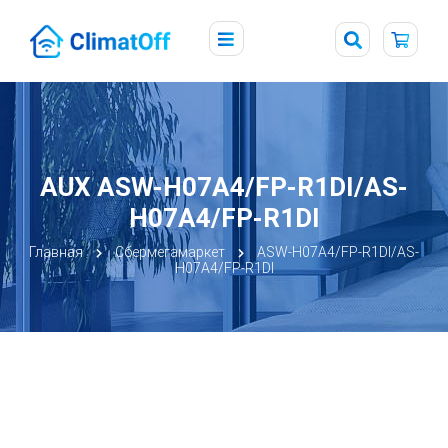
AUX ASW-H07A4/FP-R1DI/AS-
H07A4/FP-R1DI
Главная
Сбермегамаркет
ASW-H07A4/FP-R1DI/AS-
H07A4/FP-R1DI