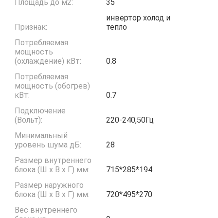
Площадь до м2:
35
инвертор холод и
Признак:
тепло
Потребляемая
мощность
(охлаждение) кВт:
0.8
Потребляемая
мощность (обогрев)
кВт:
0.7
Подключение
(Вольт):
220-240,50Гц
Минимальный
уровень шума дБ:
28
Размер внутреннего
блока (Ш x В x Г) мм:
715*285*194
Размер наружного
блока (Ш x В x Г) мм:
720*495*270
Вес внутреннего