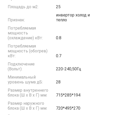
Площадь до м2:
25
инвертор холод и
Признак:
тепло
Потребляемая
мощность
(охлаждение) кВт:
0.8
Потребляемая
мощность (обогрев)
кВт:
0.7
Подключение
(Вольт):
220-240,50Гц
Минимальный
уровень шума дБ:
28
Размер внутреннего
блока (Ш x В x Г) мм:
715*285*194
Размер наружного
блока (Ш x В x Г) мм:
720*495*270