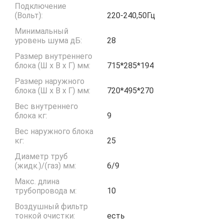
Подключение
(Вольт):
220-240,50Гц
Минимальный
уровень шума дБ:
28
Размер внутреннего
блока (Ш x В x Г) мм:
715*285*194
Размер наружного
блока (Ш x В x Г) мм:
720*495*270
Вес внутреннего
блока кг:
9
Вес наружного блока
кг:
25
Диаметр труб
(жидк.)/(газ) мм:
6/9
Макс. длина
трубопровода м:
10
Воздушный фильтр
тонкой очистки:
есть