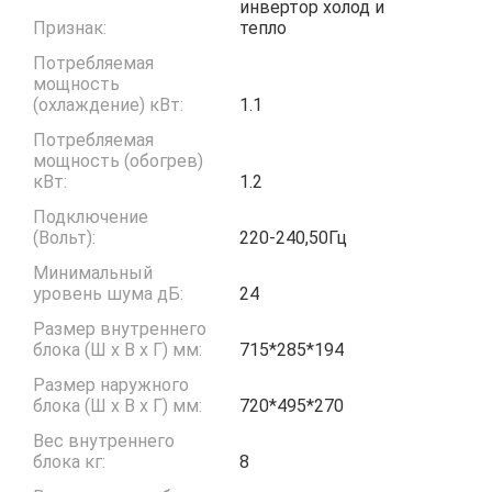
инвертор холод и
Признак:
тепло
Потребляемая
мощность
(охлаждение) кВт:
1.1
Потребляемая
мощность (обогрев)
кВт:
1.2
Подключение
(Вольт):
220-240,50Гц
Минимальный
уровень шума дБ:
24
Размер внутреннего
блока (Ш x В x Г) мм:
715*285*194
Размер наружного
блока (Ш x В x Г) мм:
720*495*270
Вес внутреннего
блока кг:
8