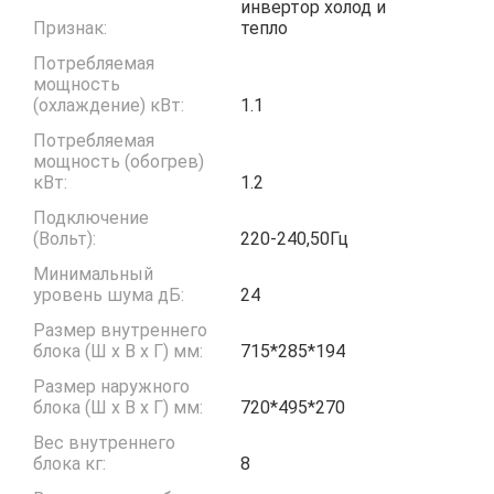
инвертор холод и
Признак:
тепло
Потребляемая
мощность
(охлаждение) кВт:
1.1
Потребляемая
мощность (обогрев)
кВт:
1.2
Подключение
(Вольт):
220-240,50Гц
Минимальный
уровень шума дБ:
24
Размер внутреннего
блока (Ш x В x Г) мм:
715*285*194
Размер наружного
блока (Ш x В x Г) мм:
720*495*270
Вес внутреннего
блока кг:
8