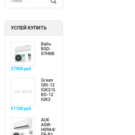
УСПЕЙ КУПИТЬ
Ballu
BSD-
07HN8
27900
руб.
Green
GRI-12
IGK2/G
RO-12
IGK3
51100
руб.
AUX
ASW-
H09A4/
FP-R1