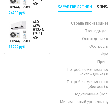
AS-
ХАРАКТЕРИСТИКИ
ОПИС
H09A4/FP-R1
24700
руб.
AUX
Страна производите
ASW-
H12A4/
Площадь до 
FP-R1
AS-
Охлаждение к
H12A4/FP-R1
Обогрев к
33900
руб.
Фре
Призн
Потребляемая мощно
(охла
Потребляемая мощно
(обо
Подключение 
Минимальный уровень ш