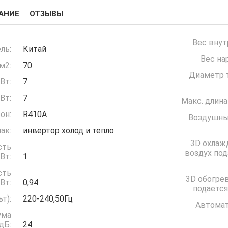
АНИЕ
ОТЗЫВЫ
Вес внут
ль:
Китай
Вес на
м2:
70
Диаметр т
Вт:
7
Вт:
7
Макс. длина
он:
R410A
Воздушны
ак:
инвертор холод и тепло
3D охлаж
сть
воздух под
ждение) кВт:
1
сть
3D обогрев
грев) кВт:
0,94
подается
(Вольт):
220-240,50Гц
Автомат
ума
дБ:
24