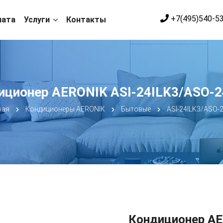
+7(495)540-5
лата
Услуги
Контакты
иционер AERONIK ASI-24ILK3/ASO-2
ная
Кондиционеры AERONIK
Бытовые
ASI-24ILK3/ASO-
Кондиционер AE