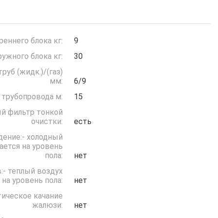
реннего блока кг:
9
ружного блока кг:
30
руб (жидк.)/(газ)
мм:
6/9
 трубопровода м:
15
й фильтр тонкой
очистки:
есть
дение:- холодный
ается на уровень
пола:
нет
:- теплый воздух
 на уровень пола:
нет
ическое качание
жалюзи:
нет