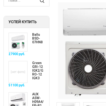
УСПЕЙ КУПИТЬ
Ballu
BSD-
07HN8
27900
руб.
Green
GRI-12
IGK2/G
RO-12
IGK3
51100
руб.
AUX
ASW-
H09A4/
FP-R1