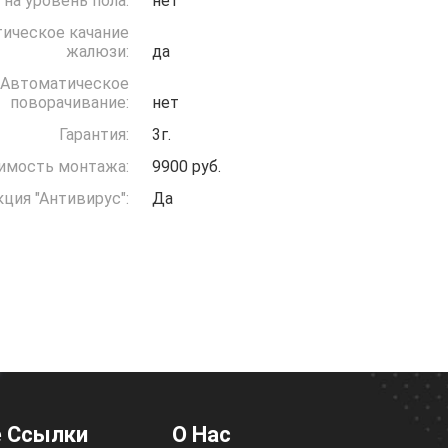
 на уровень пола:
нет
ическое качание
жалюзи:
да
Автоматическое
поворачивание:
нет
Гарантия:
3г.
имость монтажа:
9900 руб.
ция "Антивирус":
Да
 Ссылки
О Нас