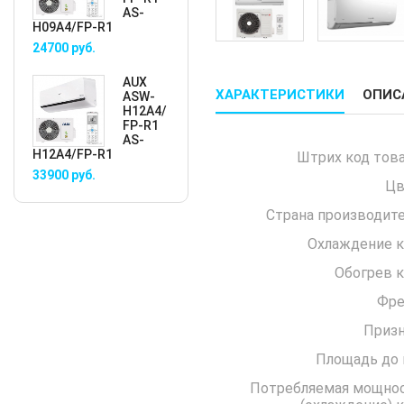
AS-
H09A4/FP-R1
24700
руб.
AUX
ХАРАКТЕРИСТИКИ
ОПИС
ASW-
H12A4/
FP-R1
AS-
H12A4/FP-R1
Штрих код това
33900
руб.
Цв
Страна производите
Охлаждение к
Обогрев к
Фре
Призн
Площадь до 
Потребляемая мощно