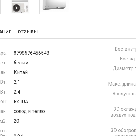
АНИЕ
ОТЗЫВЫ
Вес внут
ра:
8798576456548
Вес на
ет:
белый
Диаметр т
ль:
Китай
Вт:
2,1
Макс. длина
Вт:
2,4
Воздушны
он:
R410A
3D охлаж
ак:
холод и тепло
воздух под
м2:
20
3D обогрев
сть