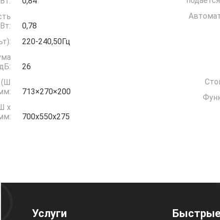
подается
ждение) кВт:
0,84
Автомат
сть
грев) кВт:
0,78
(Вольт):
220-240,50Гц
ума
дБ:
26
Сто
 (Ш
 мм:
713×270×200
Функ
Ш x
 мм:
700x550x275
Услуги
Быстрые