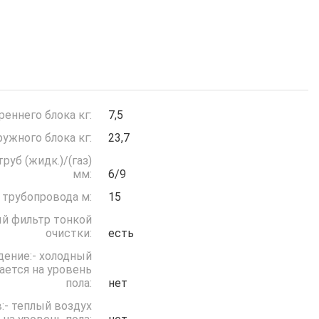
реннего блока кг:
7,5
ружного блока кг:
23,7
руб (жидк.)/(газ)
мм:
6/9
 трубопровода м:
15
й фильтр тонкой
очистки:
есть
дение:- холодный
ается на уровень
пола:
нет
:- теплый воздух