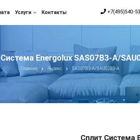
+7(495)540-5
лата
Услуги
Контакты
 Система Energolux SAS07B3-A/SAU
Главная
Яндекс
SAS07B3-A/SAU07B3-A
Сплит Система 