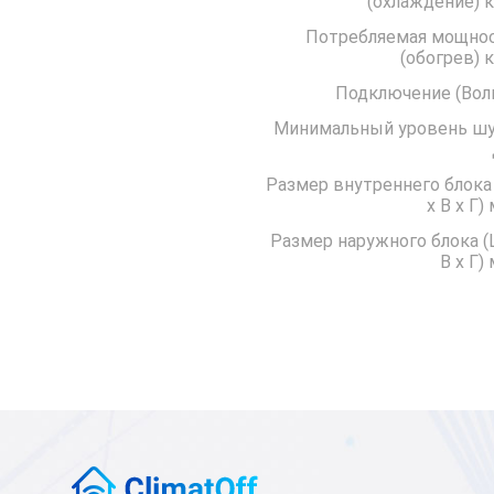
(охла
Потребляемая мощно
(обо
Подключение 
Минимальный уровень ш
Размер внутреннего блока
x В x Г)
Размер наружного блока (
В x Г)