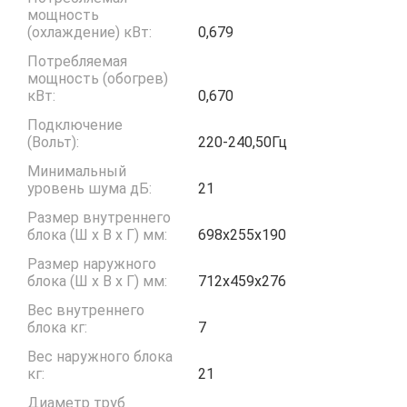
мощность
(охлаждение) кВт:
0,679
Потребляемая
мощность (обогрев)
кВт:
0,670
Подключение
(Вольт):
220-240,50Гц
Минимальный
уровень шума дБ:
21
Размер внутреннего
блока (Ш x В x Г) мм:
698x255x190
Размер наружного
блока (Ш x В x Г) мм:
712x459x276
Вес внутреннего
блока кг:
7
Вес наружного блока
кг:
21
Диаметр труб