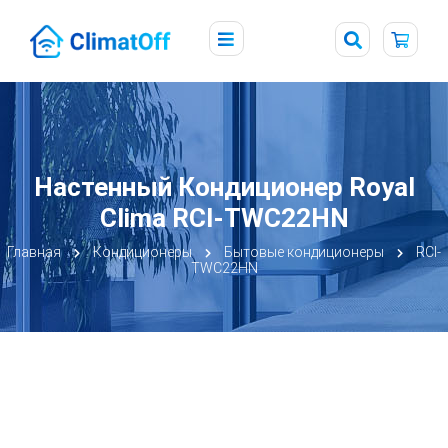
Настенный Кондиционер Royal
Clima RCI-TWС22HN
Главная
Кондиционеры
Бытовые кондиционеры
RCI-
TWС22HN