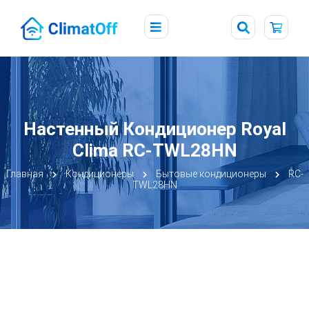
Настенный Кондиционер Royal
Clima RC-TWL28HN
Главная
Кондиционеры
Бытовые кондиционеры
RC-
TWL28HN