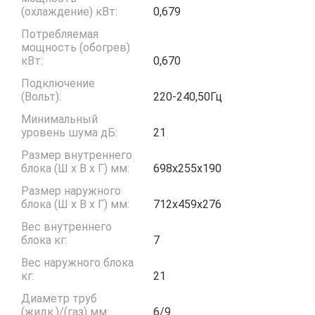
(охлаждение) кВт:
0,679
Потребляемая
мощность (обогрев)
кВт:
0,670
Подключение
(Вольт):
220-240,50Гц
Минимальный
уровень шума дБ:
21
Размер внутреннего
блока (Ш x В x Г) мм:
698x255x190
Размер наружного
блока (Ш x В x Г) мм:
712x459x276
Вес внутреннего
блока кг:
7
Вес наружного блока
кг:
21
Диаметр труб
(жидк.)/(газ) мм:
6/9