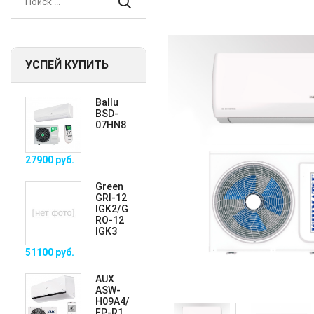
УСПЕЙ КУПИТЬ
Ballu
BSD-
07HN8
27900
руб.
Green
GRI-12
IGK2/G
RO-12
IGK3
51100
руб.
AUX
ASW-
H09A4/
FP-R1