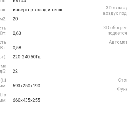
он:
R410A
3D охлаж
ак:
инвертор холод и тепло
воздух под
м2:
20
3D обогрев
сть
подается
ждение) кВт:
0,63
Автомат
сть
грев) кВт:
0,58
(Вольт):
220-240,50Гц
ума
дБ:
22
Сто
 (Ш
 мм:
693x250x190
Функ
Ш x
 мм:
660x435x255