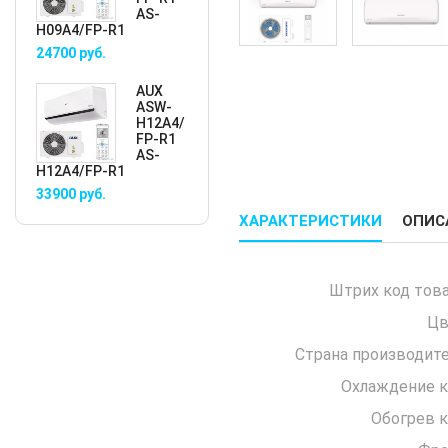
AS-
H09A4/FP-R1
24700
руб.
AUX
ASW-
H12A4/
FP-R1
AS-
H12A4/FP-R1
33900
руб.
ХАРАКТЕРИСТИКИ
ОПИС
Штрих код това
Цв
Страна производите
Охлаждение к
Обогрев к