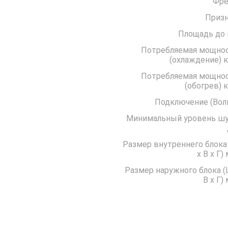
Фре
Призн
Площадь до 
Потребляемая мощно
(охла
Потребляемая мощно
(обо
Подключение 
Минимальный уровень ш
Размер внутреннего блока
x В x Г)
Размер наружного блока (
В x Г)