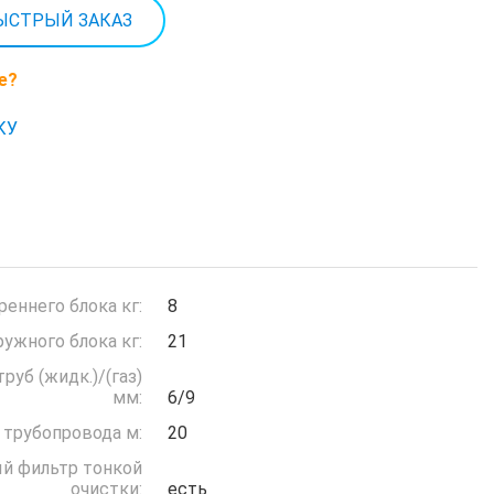
ЫСТРЫЙ ЗАКАЗ
е?
КУ
реннего блока кг:
8
ружного блока кг:
21
руб (жидк.)/(газ)
мм:
6/9
 трубопровода м:
20
й фильтр тонкой
очистки:
есть