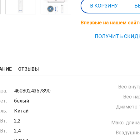
Б
Впервые на нашем сайт
ПОЛУЧИТЬ СКИД
АНИЕ
ОТЗЫВЫ
Вес внут
ра:
4608024357890
Вес на
ет:
белый
Диаметр т
ль:
Китай
Вт:
2,2
Макс. длина
Вт:
2,4
Воздушны