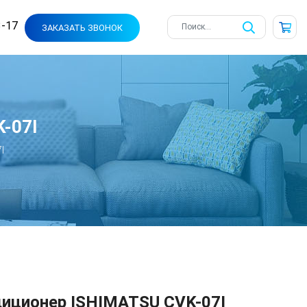
3-17
ЗАКАЗАТЬ ЗВОНОК
-07I
I
иционер ISHIMATSU CVK-07I