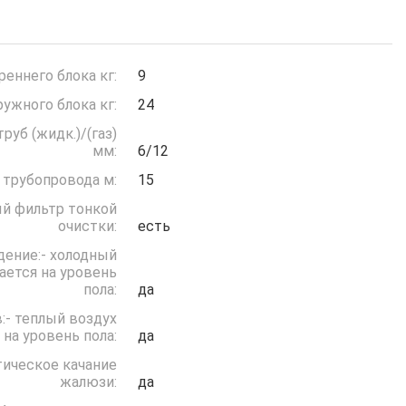
реннего блока кг:
9
ружного блока кг:
24
руб (жидк.)/(газ)
мм:
6/12
 трубопровода м:
15
й фильтр тонкой
очистки:
есть
дение:- холодный
ается на уровень
пола:
да
:- теплый воздух
 на уровень пола:
да
ическое качание
жалюзи:
да