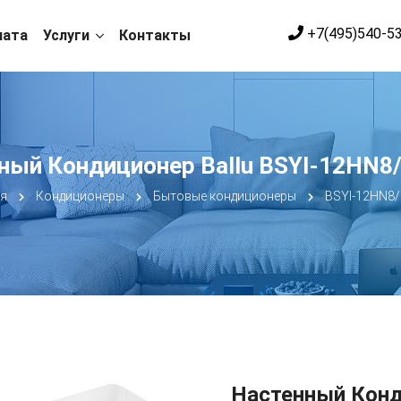
+7(495)540-5
лата
Услуги
Контакты
ный Кондиционер Ballu BSYI-12HN8
я
Кондиционеры
Бытовые кондиционеры
BSYI-12HN8/
Настенный Конд