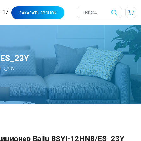
3-17
ЗАКАЗАТЬ ЗВОНОК
/ES_23Y
ES_23Y
иционер Ballu BSYI-12HN8/ES_23Y