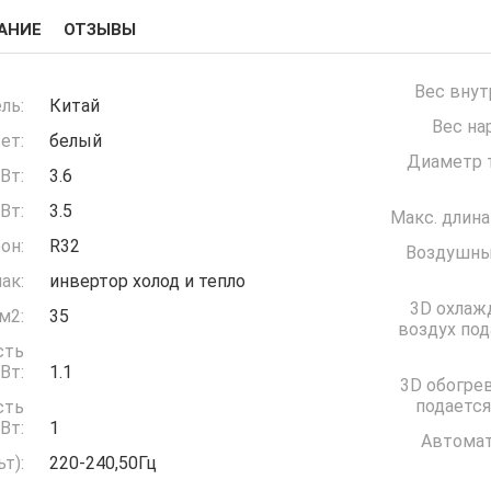
АНИЕ
ОТЗЫВЫ
Вес внут
ль:
Китай
Вес на
ет:
белый
Диаметр т
Вт:
3.6
Вт:
3.5
Макс. длина
он:
R32
Воздушны
ак:
инвертор холод и тепло
3D охлаж
м2:
35
воздух под
сть
ждение) кВт:
1.1
3D обогрев
подается
сть
грев) кВт:
1
Автомат
(Вольт):
220-240,50Гц