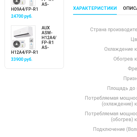
AS-
ХАРАКТЕРИСТИКИ
ОПИС
H09A4/FP-R1
24700
руб.
AUX
Страна производите
ASW-
H12A4/
Цв
FP-R1
AS-
Охлаждение к
H12A4/FP-R1
Обогрев к
33900
руб.
Фре
Призн
Площадь до 
Потребляемая мощно
(охла
Потребляемая мощно
(обо
Подключение 