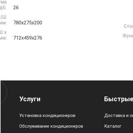
ума
дБ:
26
 (Ш
 мм:
780x275х200
Сто
Ш x
Функ
 мм:
712x459х276
Услуги
Быстрые
Установка кондиционеров
Доставка и о
Обслуживание кондиционеров
Каталог