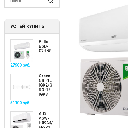
УСПЕЙ КУПИТЬ
Ballu
BSD-
07HN8
27900
руб.
Green
GRI-12
IGK2/G
RO-12
IGK3
51100
руб.
AUX
ASW-
H09A4/
FP-R1