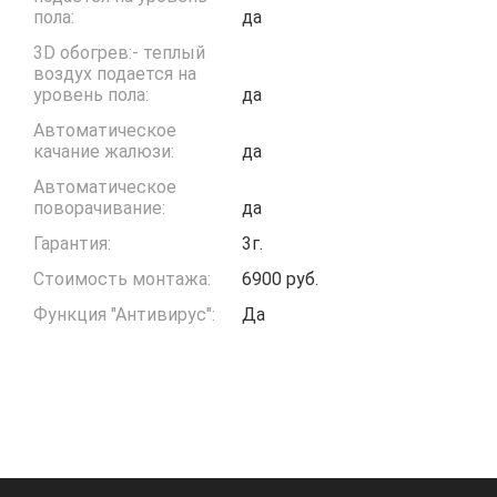
пола:
да
3D обогрев:- теплый
воздух подается на
уровень пола:
да
Автоматическое
качание жалюзи:
да
Автоматическое
поворачивание:
да
Гарантия:
3г.
Стоимость монтажа:
6900 руб.
Функция "Антивирус":
Да