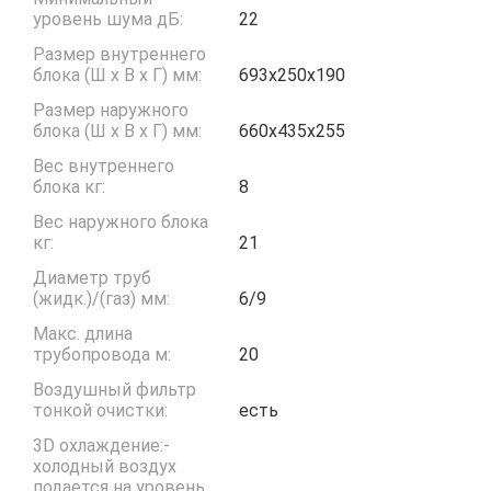
уровень шума дБ:
22
Размер внутреннего
блока (Ш x В x Г) мм:
693x250x190
Размер наружного
блока (Ш x В x Г) мм:
660x435x255
Вес внутреннего
блока кг:
8
Вес наружного блока
кг:
21
Диаметр труб
(жидк.)/(газ) мм:
6/9
Макс. длина
трубопровода м:
20
Воздушный фильтр
тонкой очистки:
есть
3D охлаждение:-
холодный воздух
подается на уровень